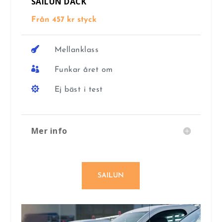
SAILUN DÄCK
Från 457 kr styck

Mellanklass

Funkar året om

Ej bäst i test
Mer info
SAILUN