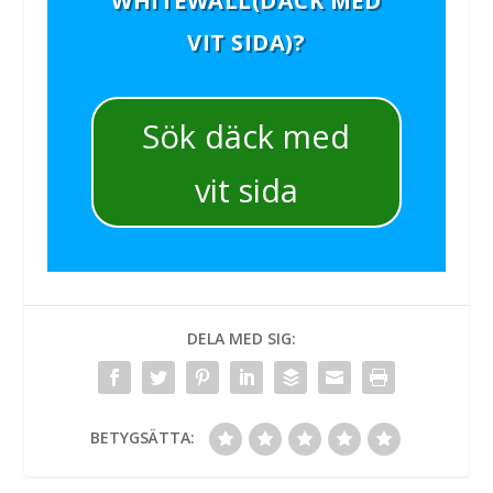
WHITEWALL(DÄCK MED
VIT SIDA)?
Sök däck med
vit sida
DELA MED SIG:
BETYGSÄTTA: