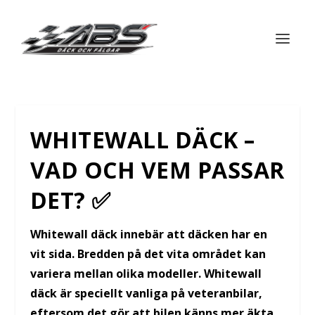
WHITEWALL DÄCK –
VAD OCH VEM PASSAR
DET? ✅
Whitewall däck innebär att däcken har en
vit sida. Bredden på det vita området kan
variera mellan olika modeller. Whitewall
däck är speciellt vanliga på veteranbilar,
eftersom det gör att bilen känns mer äkta.