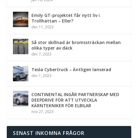
Emily GT-projektet får nytt liv i
Trollhättan – Eller?
dec 11, 2023
Så stor skillnad är bromssträckan mellan
olika typer av däck
dec 7, 2023
Tesla Cybertruck – Äntligen lanserad
dec 1, 2023
CONTINENTAL INGÅR PARTNERSKAP MED
DEEPDRIVE FÖR ATT UTVECKLA
KÄRNTEKNIKER FÖR ELBILAR
nov 27, 2023
SENAST INKOMNA FRÅGOR