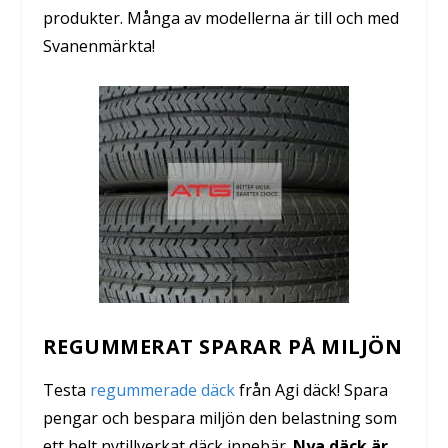
produkter. Många av modellerna är till och med
Svanenmärkta!
REGUMMERAT SPARAR PÅ MILJÖN
Testa
regummerade däck
från Agi däck! Spara
pengar och bespara miljön den belastning som
ett helt nytillverkat däck innebär.
Nya däck är