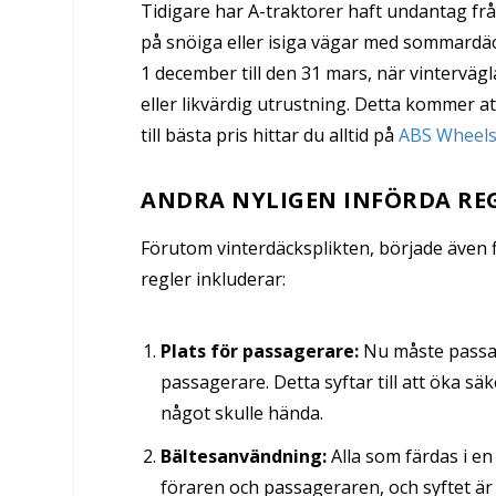
Tidigare har A-traktorer haft undantag från
på snöiga eller isiga vägar med sommardä
1 december till den 31 mars, när vinterväg
eller likvärdig utrustning. Detta kommer a
till bästa pris hittar du alltid på
ABS Wheel
ANDRA NYLIGEN INFÖRDA RE
Förutom vinterdäcksplikten, började även f
regler inkluderar:
Plats för passagerare:
Nu måste passag
passagerare. Detta syftar till att öka 
något skulle hända.
Bältesanvändning:
Alla som färdas i en
föraren och passageraren, och syftet är 