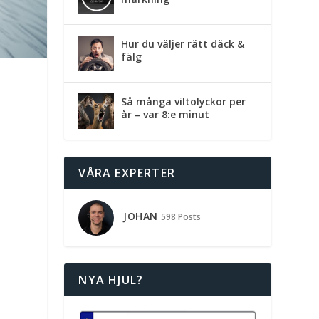
Hur du väljer rätt däck &
fälg
,
Så många viltolyckor per
år – var 8:e minut
VÅRA EXPERTER
JOHAN
598 Posts
NYA HJUL?