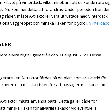
 kravet på vinterdäck, vilket inneburit att de kunde röra si
ck. Nu kommer detta att förändras. Under perioden från de
lag råder, måste A-traktorer vara utrustade med vinterdäck
tt öka väggreppet och minska risken för olyckor.
Vinterdäck
s
GLER
lera andra regler gälla från den 31 augusti 2023. Dessa
erare i en A-traktor färdas på en plats som är avsedd för
säkerheten och minska risken för att passagerare skadas om
 A-traktor måste använda bälte. Detta gäller både för
att minska risken för allvarliga skador vid eventuella