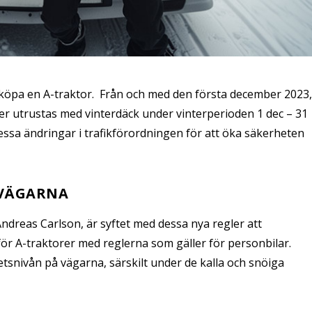
l köpa en A-traktor. Från och med den första december 2023
rer utrustas med vinterdäck under vinterperioden 1 dec – 31
essa ändringar i trafikförordningen för att öka säkerheten
RVÄGARNA
Andreas Carlson, är syftet med dessa nya regler att
r A-traktorer med reglerna som gäller för personbilar.
etsnivån på vägarna, särskilt under de kalla och snöiga