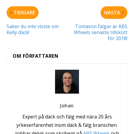
TIDIGARE
NÄSTA
Saker du inte visste om
Tomason fälgar är ABS
Kelly däck!
Wheels senaste tillskott
för 2018!
OM FÖRFATTAREN
Johan
Expert på däck och fälg med nära 20 års
yrkeserfarenhet inom däck & fälg branschen.
Jobbar delvis som skribent på
ABS Wheels
och