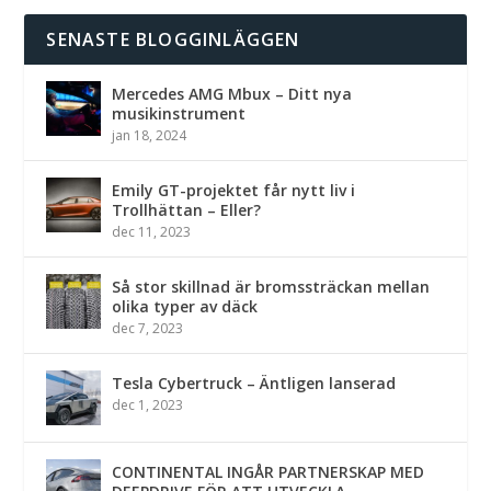
SENASTE BLOGGINLÄGGEN
Mercedes AMG Mbux – Ditt nya
musikinstrument
jan 18, 2024
Emily GT-projektet får nytt liv i
Trollhättan – Eller?
dec 11, 2023
Så stor skillnad är bromssträckan mellan
olika typer av däck
dec 7, 2023
Tesla Cybertruck – Äntligen lanserad
dec 1, 2023
CONTINENTAL INGÅR PARTNERSKAP MED