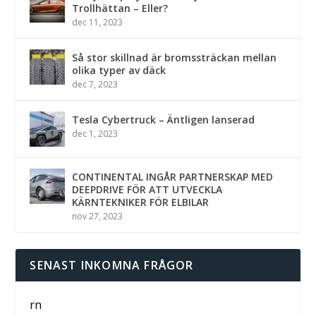
Trollhättan – Eller?
dec 11, 2023
Så stor skillnad är bromssträckan mellan
olika typer av däck
dec 7, 2023
Tesla Cybertruck – Äntligen lanserad
dec 1, 2023
CONTINENTAL INGÅR PARTNERSKAP MED
DEEPDRIVE FÖR ATT UTVECKLA
KÄRNTEKNIKER FÖR ELBILAR
nov 27, 2023
SENAST INKOMNA FRÅGOR
rn