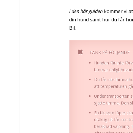
I den här guiden
kommer vi att
din hund samt hur du får hu
Bil.
TÄNK PÅ FÖLJANDE
Hunden får inte för
timmar enligt huvud
Du får inte lämna hu
att temperaturen går
Under transporten s
sjätte timme. Den s
En tik som löper ska
dräktig tik får inte
beräknad valpning. T