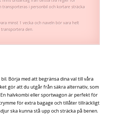
t finns undantag från dessa två regler för
 transporteras i personbil och kortare sträcka
ara minst 1 vecka och naveln bör vara helt
å transportera den.
t bil. Börja med att begränsa dina val till våra
t gör att du utgår från säkra alternativ, som
r. En halvkombi eller sportwagon är perfekt för
rymme för extra bagage och tillåter tillräckligt
sdjur ska kunna stå upp och sträcka på benen.