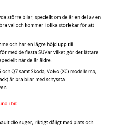
a större bilar, speciellt om de är en del av en
 bra val och kommer i olika storlekar för att
me och har en lägre höjd upp till
r med de flesta SUVar vilket gör det lättare
speciellt när de är äldre.
5 och Q7 samt Skoda, Volvo (XC) modellerna,
k) är bra bilar med schyssta
ven.
nd i bil:
ult clio suger, riktigt dåligt med plats och