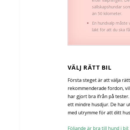
efter valpningen. De
sällskapshundar som
än 50 kilometer.
En hundvalp måste v
läkt för att du ska f
VÄLJ RÄTT BIL
Första steget är att välja rät
rekommenderade fordon, vilke
har gjort bra ifrån på teste
ett mindre husdjur. De har ut
med utrymme för att ditt hu
Följande är bra till hund i bil: