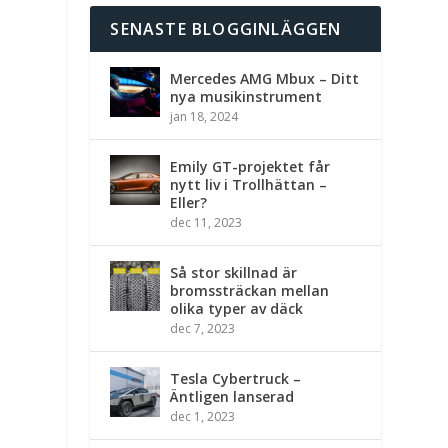
SENASTE BLOGGINLÄGGEN
Mercedes AMG Mbux – Ditt
nya musikinstrument
jan 18, 2024
Emily GT-projektet får
nytt liv i Trollhättan –
Eller?
dec 11, 2023
Så stor skillnad är
bromssträckan mellan
olika typer av däck
dec 7, 2023
Tesla Cybertruck –
Äntligen lanserad
dec 1, 2023