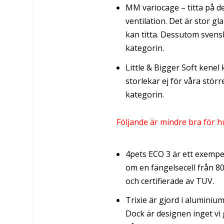
MM variocage – titta på d
ventilation. Det är stor gl
kan titta. Dessutom svens
kategorin.
Little & Bigger Soft kenel 
storlekar ej för våra stör
kategorin.
Följande är mindre bra för hu
4pets ECO 3 är ett exempel
om en fängelsecell från 80
och certifierade av TUV.
Trixie är gjord i aluminiu
Dock är designen inget vi g