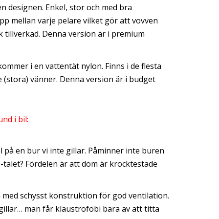
en designen. Enkel, stor och med bra
app mellan varje pelare vilket gör att vovven
k tillverkad. Denna version är i premium
kommer i en vattentät nylon. Finns i de flesta
re (stora) vänner. Denna version är i budget
nd i bil:
 på en bur vi inte gillar. Påminner inte buren
-talet? Fördelen är att dom är krocktestade
m med schysst konstruktion för god ventilation.
illar… man får klaustrofobi bara av att titta