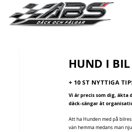
HUND I BIL
+ 10 ST NYTTIGA TI
Vi är precis som dig, äkta 
däck-sängar åt organisati
Att ha Hunden med på bilres
vän hemma medans man njut