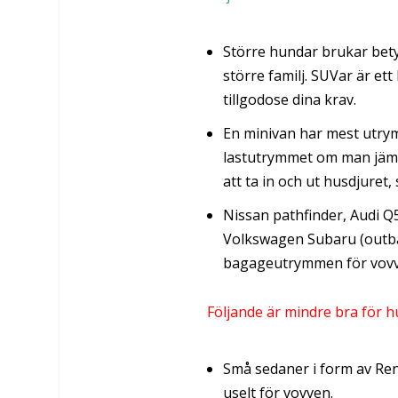
Större hundar brukar betyd
större familj. SUVar är ett
tillgodose dina krav.
En minivan har mest utrym
lastutrymmet om man jämfö
att ta in och ut husdjuret, 
Nissan pathfinder, Audi Q
Volkswagen Subaru (outbac
bagageutrymmen för vov
Följande är mindre bra för hu
Små sedaner i form av Rena
uselt för vovven.