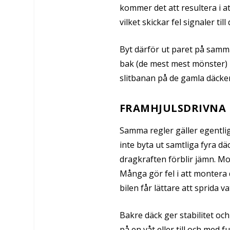
kommer det att resultera i a
vilket skickar fel signaler ti
Byt därför ut paret på samm
bak (de mest mest mönster)
slitbanan på de gamla däcken
FRAMHJULSDRIVNA 
Samma regler gäller egentlig
inte byta ut samtliga fyra dä
dragkraften förblir jämn. M
Många gör fel i att montera
bilen får lättare att sprida
Bakre däck ger stabilitet och
på en våt eller till och med 