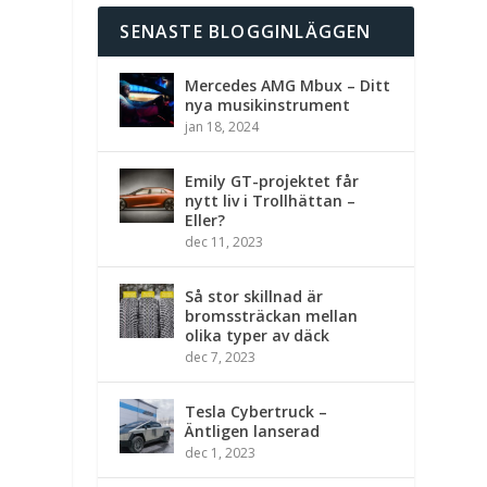
SENASTE BLOGGINLÄGGEN
Mercedes AMG Mbux – Ditt
nya musikinstrument
jan 18, 2024
Emily GT-projektet får
nytt liv i Trollhättan –
Eller?
dec 11, 2023
Så stor skillnad är
bromssträckan mellan
olika typer av däck
dec 7, 2023
Tesla Cybertruck –
Äntligen lanserad
dec 1, 2023