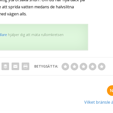
 att sprida vatten medans de halvslitna
ed vägen alls.
lare
hjälper dig att mäta rullomkretsen
BETYGSÄTTA:
N
Vilket bränsle ä