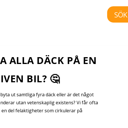
SÖK
A ALLA DÄCK PÅ EN
VEN BIL? 🤔
byta ut samtliga fyra däck eller är det något
derar utan vetenskaplig existens? Vi får ofta
å en del felaktigheter som cirkulerar på