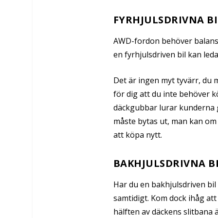
FYRHJULSDRIVNA B
AWD-fordon behöver balanser
en fyrhjulsdriven bil
kan leda
Det är ingen myt tyvärr, du 
för dig att du inte behöver k
däckgubbar lurar kunderna 
måste bytas ut, man kan om m
att köpa nytt.
BAKHJULSDRIVNA B
Har du en bakhjulsdriven bil 
samtidigt. Kom dock ihåg at
hälften av däckens slitbana ä