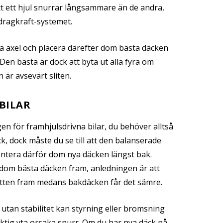
tt ett hjul snurrar långsammare än de andra,
ll dragkraft-systemet.
a axel och placera därefter dom bästa däcken
Den bästa är dock att byta ut alla fyra om
 är avsevärt sliten.
BILAR
en för framhjulsdrivna bilar, du behöver alltså
ck, dock måste du se till att den balanserade
ontera därför dom nya däcken längst bak.
 dom bästa däcken fram, anledningen är att
 vatten fram medans bakdäcken får det sämre.
 utan stabilitet kan styrning eller bromsning
fuktig yta orsaka snurr. Om du har nya däck på