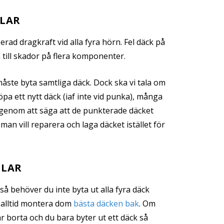
ILAR
ad dragkraft vid alla fyra hörn.
Fel däck på
 till skador på flera komponenter.
måste byta samtliga däck. Dock ska vi tala om
öpa ett nytt däck (iaf inte vid punka), många
genom att säga att de punkterade däcket
an vill reparera och laga däcket istället för
ILAR
så behöver du inte byta ut alla fyra däck
t alltid montera dom
bästa däcken bak
. Om
r borta och du bara byter ut ett däck så