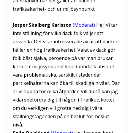
alternativet när det gäller att både ur
trafiksäkerhet- och ur miljösynpunkt.
Jesper Skalberg Karlsson
(Moderat)
Hej! Vi tar
inte ställning för vilka däck folk väljer att
använda. Det vi är intresserade av är att däcken
håller en hög trafiksäkerhet. Valet av däck gör
folk bäst själva, beroende på var man brukar
köra. Ur miljösynpunkt kan dubbdäck absolut
vara problematiska, särskilt i städer där
partikelhalterna kan öka till skadliga nivåer. Där
är vi öppna för olika åtgärder. Vill du så kan jag
vidarebefordra dig till någon i Trafikutskottet
om du verkligen vill grotta ned dig i våra
ställningstaganden på en beslut-för-beslut-
nivå.
Saila Quicklund
(Moderat)
Hej! Jag som bor i