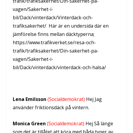
trafik/trafiksakerhet/Din-sakerhet-pa-
vagen/Sakerhet-i-
bil/Dack/vinterdack/Vinterdack-och-
trafiksakerhet/ Här är en undersida där en
jämförelse finns mellan däcktyperna;
https://www.trafikverket.se/resa-och-
trafik/trafiksakerhet/Din-sakerhet-pa-
vagen/Sakerhet-i-
bil/Dack/vinterdack/vinterdack-och-halsa/
Lena Emilsson
(Socialdemokrat)
Hej Jag
använder friktionsdäck på vintern.
Monica Green
(Socialdemokrat)
Hej Så länge
som det är tillåtet att köra med båda typer av