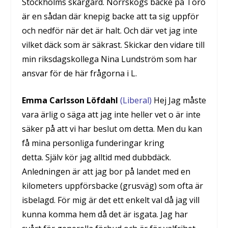
Stockholms skärgård. Norrskogs backe på Torö
är en sådan där knepig backe att ta sig uppför
och nedför när det är halt. Och där vet jag inte
vilket däck som är säkrast. Skickar den vidare till
min riksdagskollega Nina Lundström som har
ansvar för de här frågorna i L.
Emma Carlsson Löfdahl
(Liberal)
Hej Jag måste
vara ärlig o säga att jag inte heller vet o är inte
säker på att vi har beslut om detta. Men du kan
få mina personliga funderingar kring
detta. Själv kör jag alltid med dubbdäck.
Anledningen är att jag bor på landet med en
kilometers uppförsbacke (grusväg) som ofta är
isbelagd. För mig är det ett enkelt val då jag vill
kunna komma hem då det är isgata. Jag har