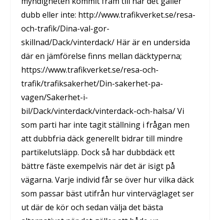
myndigheten kommit fram till när det gäller
dubb eller inte: http://www.trafikverket.se/resa-
och-trafik/Dina-val-gor-
skillnad/Dack/vinterdack/ Här är en undersida
där en jämförelse finns mellan däcktyperna;
https://www.trafikverket.se/resa-och-
trafik/trafiksakerhet/Din-sakerhet-pa-
vagen/Sakerhet-i-
bil/Dack/vinterdack/vinterdack-och-halsa/ Vi
som parti har inte tagit ställning i frågan men
att dubbfria däck generellt bidrar till mindre
partikelutsläpp. Dock så har dubbdäck ett
bättre fäste exempelvis när det är isigt på
vägarna. Varje individ får se över hur vilka däck
som passar bäst utifrån hur vinterväglaget ser
ut där de kör och sedan välja det bästa