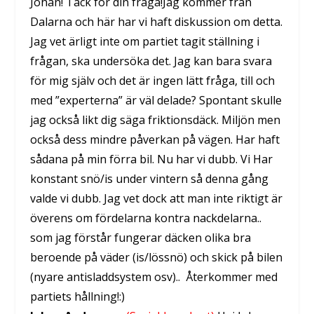
Johan! Tack för din fråga!Jag kommer från
Dalarna och här har vi haft diskussion om detta.
Jag vet ärligt inte om partiet tagit ställning i
frågan, ska undersöka det. Jag kan bara svara
för mig själv och det är ingen lätt fråga, till och
med ”experterna” är väl delade? Spontant skulle
jag också likt dig säga friktionsdäck. Miljön men
också dess mindre påverkan på vägen. Har haft
sådana på min förra bil. Nu har vi dubb. Vi Har
konstant snö/is under vintern så denna gång
valde vi dubb. Jag vet dock att man inte riktigt är
överens om fördelarna kontra nackdelarna..
som jag förstår fungerar däcken olika bra
beroende på väder (is/lössnö) och skick på bilen
(nyare antisladdsystem osv).. Återkommer med
partiets hållning!:)