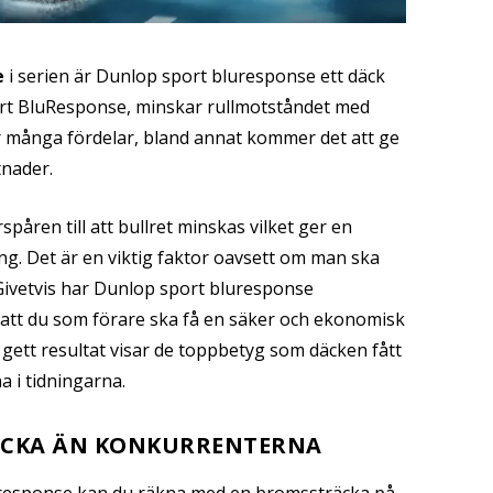
e
i serien är Dunlop sport bluresponse ett däck
ort BluResponse, minskar rullmotståndet med
r många fördelar, bland annat kommer det att ge
nader.
påren till att bullret minskas vilket ger en
ng. Det är en viktig faktor oavsett om man ska
 Givetvis har Dunlop sport bluresponse
r att du som förare ska få en säker och ekonomisk
t gett resultat visar de toppbetyg som däcken fått
na i tidningarna.
ÄCKA ÄN KONKURRENTERNA