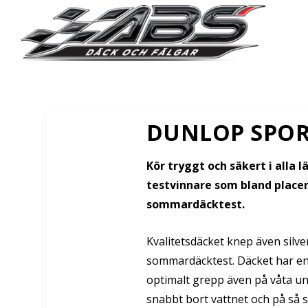
DUNLOP SPOR
Kör tryggt och säkert i alla 
testvinnare som bland placera
sommardäcktest.
Kvalitetsdäcket knep även silv
sommardäcktest. Däcket har en
optimalt grepp även på våta und
snabbt bort vattnet och på så s