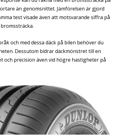
uresponse kan du räkna med en bromssträcka på
kortare än genomsnittet. Jämförelsen är gjord
mma test visade även att motsvarande siffra på
e bromssträcka.
a språk och med dessa däck på bilen behöver du
eten. Dessutom bidrar däckmönstret till en
et och precision även vid högre hastigheter på