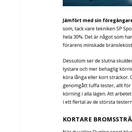
Jämfört med sin föregångar
som, tack vare tekniken SP Sp
hela 30%. Det är något som ha
förarens minskade bränslekost
Dessutom ser de slutna skulders
tystare och mer behaglig körni
köra långa eller kort sträckor.
genomgått tuffa tester, allt fö
körning i alla lägen. Att arbete
i ett flertal av de största tester
KORTARE BROMSSTR