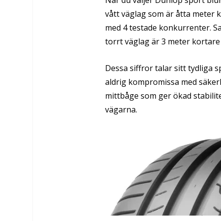
När du väljer Dunlop sport bl
vått väglag som är åtta meter 
med 4 testade konkurrenter. Sa
torrt väglag är 3 meter kortar
Dessa siffror talar sitt tydlig
aldrig kompromissa med säkerh
mittbåge som ger ökad stabilit
vägarna.