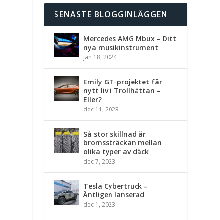
SENASTE BLOGGINLÄGGEN
Mercedes AMG Mbux – Ditt
nya musikinstrument
jan 18, 2024
Emily GT-projektet får
nytt liv i Trollhättan –
Eller?
dec 11, 2023
Så stor skillnad är
bromssträckan mellan
olika typer av däck
dec 7, 2023
Tesla Cybertruck –
Äntligen lanserad
dec 1, 2023