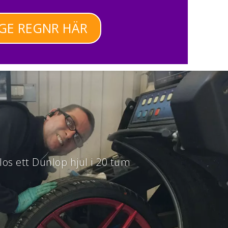
GE REGNR HÄR
los ett Dunlop hjul i 20 tum