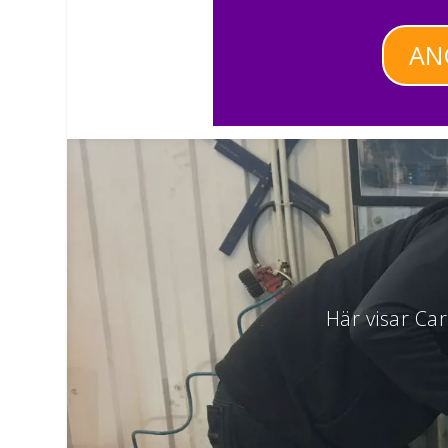
AN
Här visar Car