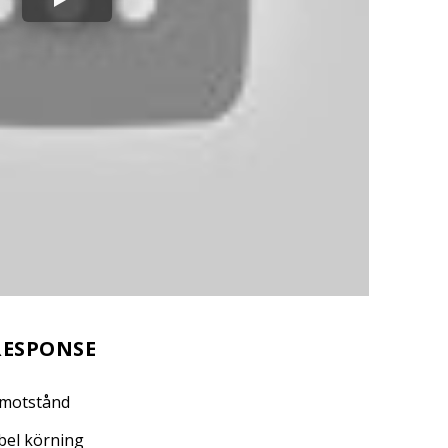
RESPONSE
lmotstånd
bel körning