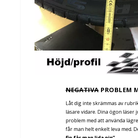
NEGATIVA
PROBLEM 
Låt dig inte skrämmas av rubrike
läsare vidare. Dina ögon läser j
problem med att använda lägre 
får man helt enkelt leva med. 
fin får man lida pin”