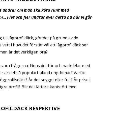
de undrar om man ska köra runt med
m… Fler och fler undrar över detta nu när vi går
g till lågprofildäck, gör det på grund av de
te vett i huvudet förstår väl att lågprofildäck ser
men är det verkligen bra?
besvara frågorna; Finns det för och nackdelar med
för är det så populärt bland ungdomar? Varför
gprofilsdäck? Är det snyggt eller fult? Är priset
lägre profil? Blir det lättare kantstött med
OFILDÄCK RESPEKTIVE