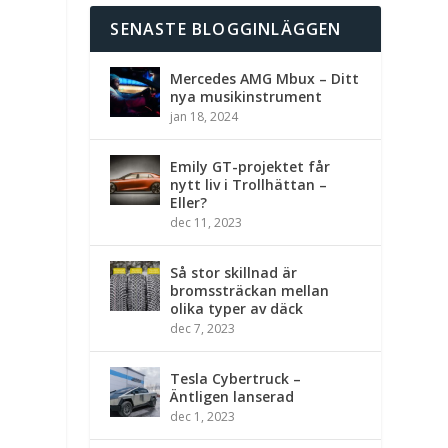
SENASTE BLOGGINLÄGGEN
Mercedes AMG Mbux – Ditt
nya musikinstrument
jan 18, 2024
Emily GT-projektet får
nytt liv i Trollhättan –
Eller?
dec 11, 2023
Så stor skillnad är
bromssträckan mellan
olika typer av däck
dec 7, 2023
Tesla Cybertruck –
Äntligen lanserad
dec 1, 2023