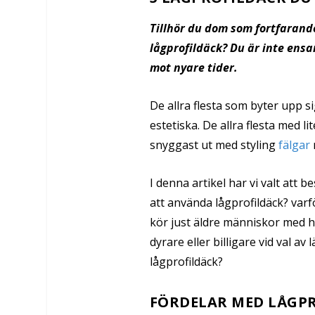
Tillhör du dom som fortfaran
lågprofildäck? Du är inte ensa
mot nyare tider.
De allra flesta som byter upp si
estetiska. De allra flesta med li
snyggast ut med styling
fälgar
I denna artikel har vi valt att 
att använda lågprofildäck? var
kör just äldre människor med hö
dyrare eller billigare vid val av 
lågprofildäck?
FÖRDELAR MED LÅGPR