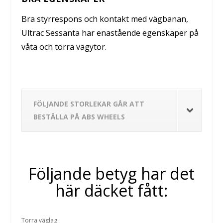
Bra styrrespons och kontakt med vägbanan,
Ultrac Sessanta har enastående egenskaper på
våta och torra vägytor.
FÖLJANDE STORLEKAR GÅR ATT
BESTÄLLA PÅ ABS WHEELS
Följande betyg har det
här däcket fått:
Torra väglag