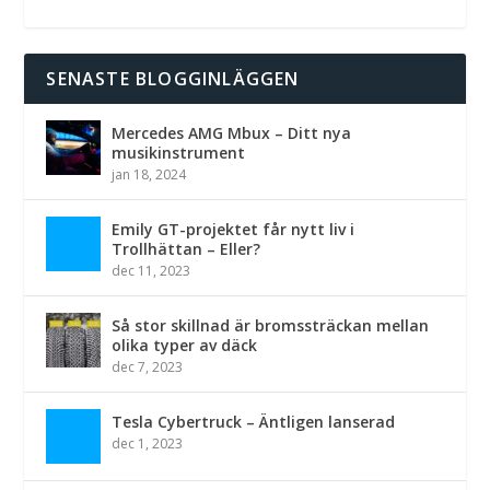
SENASTE BLOGGINLÄGGEN
Mercedes AMG Mbux – Ditt nya
musikinstrument
jan 18, 2024
Emily GT-projektet får nytt liv i
Trollhättan – Eller?
dec 11, 2023
Så stor skillnad är bromssträckan mellan
olika typer av däck
dec 7, 2023
Tesla Cybertruck – Äntligen lanserad
dec 1, 2023