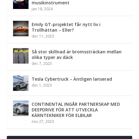
musikinstrument
jan 18, 2024
Emily GT-projektet får nytt liv i
Trollhättan – Eller?
dec 11, 2023
Så stor skillnad är bromssträckan mellan
olika typer av däck
dec 7, 2023
Tesla Cybertruck – Äntligen lanserad
dec 1, 2023
CONTINENTAL INGÅR PARTNERSKAP MED
DEEPDRIVE FÖR ATT UTVECKLA
KÄRNTEKNIKER FÖR ELBILAR
nov 27, 2023