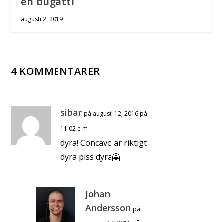
en bugatti
augusti 2, 2019
4 KOMMENTARER
sibar
på augusti 12, 2016 på
11:02 e m
dyra! Concavo är riktigt
dyra piss dyra🤗
Johan
Andersson
på