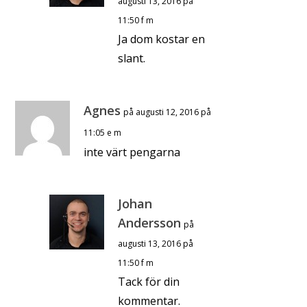
augusti 13, 2016 på
11:50 f m
Ja dom kostar en
slant.
Agnes
på augusti 12, 2016 på
11:05 e m
inte värt pengarna
Johan
Andersson
på
augusti 13, 2016 på
11:50 f m
Tack för din
kommentar.