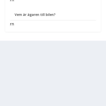
Vem är ägaren till bilen?
rn
VAD PASSAR DIN BIL?