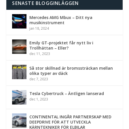
SENASTE BLOGGINLÄGGEN
Mercedes AMG Mbux – Ditt nya
musikinstrument
jan 18, 2024
Emily GT-projektet får nytt liv i
Trollhättan – Eller?
dec 11, 2023
Så stor skillnad är bromssträckan mellan
olika typer av däck
dec 7, 2023
Tesla Cybertruck – Äntligen lanserad
dec 1, 2023
CONTINENTAL INGÅR PARTNERSKAP MED
DEEPDRIVE FÖR ATT UTVECKLA
KÄRNTEKNIKER FÖR ELBILAR