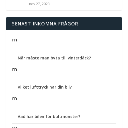
nov 27, 2023
SENAST INKOMNA FRÅGOR
rn
När måste man byta till vinterdäck?
rn
Vilket lufttryck har din bil?
rn
Vad har bilen för bultmönster?
rn