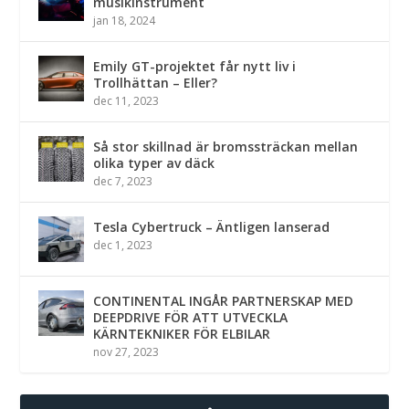
musikinstrument
jan 18, 2024
Emily GT-projektet får nytt liv i
Trollhättan – Eller?
dec 11, 2023
Så stor skillnad är bromssträckan mellan
olika typer av däck
dec 7, 2023
Tesla Cybertruck – Äntligen lanserad
dec 1, 2023
CONTINENTAL INGÅR PARTNERSKAP MED
DEEPDRIVE FÖR ATT UTVECKLA
KÄRNTEKNIKER FÖR ELBILAR
nov 27, 2023