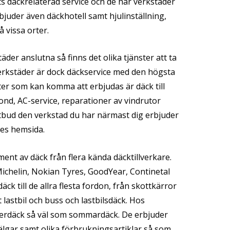
ts däckrelaterad service och de har verkstäder
bjuder även däckhotell samt hjulinställning,
 vissa orter.
äder anslutna så finns det olika tjänster att ta
verkstäder är dock däckservice med den högsta
ster som kan komma att erbjudas är däck till
kond, AC-service, reparationer av vindrutor
utbud den verkstad du har närmast dig erbjuder
ves hemsida.
ment av däck från flera kända däcktillverkare.
Michelin, Nokian Tyres, GoodYear, Continetal
ck till de allra flesta fordon, från skottkärror
tt lastbil och buss och lastbilsdäck. Hos
nterdäck så väl som sommardäck. De erbjuder
fälgar samt olika förbrukningsartiklar så som