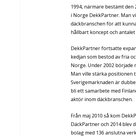
1994, närmare bestämt den 2
i Norge DekkPartner. Man vil
däckbranschen för att kunna 
hållbart koncept och antalet 
DekkPartner fortsatte expand
kedjan som bestod av fria o
Norge. Under 2002 började m
Man ville stärka positionen t
Sverigemarknaden är dubbel
bli ett samarbete med Finla
aktör inom däckbranschen.
Från maj 2010 så kom DekkP
DäckPartner och 2014 blev d
bolag med 136 anslutna verks