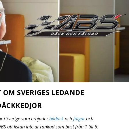
T OM SVERIGES LEDANDE
DÄCKKEDJOR
or i Sverige som erbjuder
bildäck
och
fälgar
och
 att listan inte är rankad som bäst från 1 till 6.