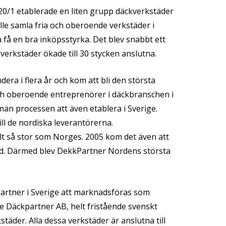
0/1 etablerade en liten grupp däckverkstäder
le samla fria och oberoende verkstäder i
få en bra inköpsstyrka. Det blev snabbt ett
verkstäder ökade till 30 stycken anslutna.
era i flera år och kom att bli den största
ch oberoende entreprenörer i däckbranschen i
an processen att även etablera i Sverige.
ill de nordiska leverantörerna.
t så stor som Norges. 2005 kom det även att
nd. Därmed blev DekkPartner Nordens största
artner i Sverige att marknadsföras som
e Däckpartner AB, helt fristående svenskt
täder. Alla dessa verkstäder är anslutna till