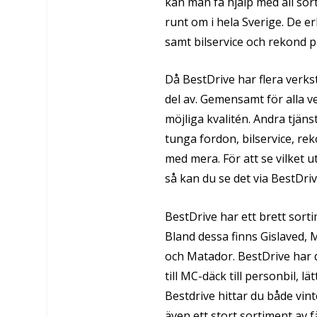
kan man få hjälp med all sor
runt om i hela Sverige. De er
samt bilservice och rekond på
Då BestDrive har flera verkst
del av. Gemensamt för alla 
möjliga kvalitén. Andra tjän
tunga fordon, bilservice, re
med mera. För att se vilket 
så kan du se det via BestDri
BestDrive har ett brett sorti
Bland dessa finns Gislaved, 
och Matador. BestDrive har dä
till MC-däck till personbil, lä
Bestdrive hittar du både vi
även ett stort sortiment av 