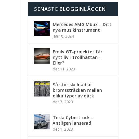
SENASTE BLOGGINLÄGGEN
Mercedes AMG Mbux – Ditt
nya musikinstrument
jan 18, 2024
Emily GT-projektet får
nytt liv i Trollhättan –
Eller?
dec 11, 2023
Så stor skillnad är
bromssträckan mellan
olika typer av däck
dec 7, 2023
Tesla Cybertruck –
Äntligen lanserad
dec 1, 2023