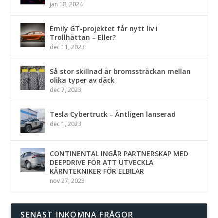
jan 18, 2024
Emily GT-projektet får nytt liv i
Trollhättan – Eller?
dec 11, 2023
Så stor skillnad är bromssträckan mellan
olika typer av däck
dec 7, 2023
Tesla Cybertruck – Äntligen lanserad
dec 1, 2023
CONTINENTAL INGÅR PARTNERSKAP MED
DEEPDRIVE FÖR ATT UTVECKLA
KÄRNTEKNIKER FÖR ELBILAR
nov 27, 2023
SENAST INKOMNA FRÅGOR