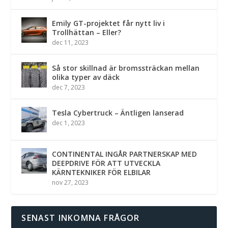
Emily GT-projektet får nytt liv i
Trollhättan – Eller?
dec 11, 2023
Så stor skillnad är bromssträckan mellan
olika typer av däck
dec 7, 2023
Tesla Cybertruck – Äntligen lanserad
dec 1, 2023
CONTINENTAL INGÅR PARTNERSKAP MED
DEEPDRIVE FÖR ATT UTVECKLA
KÄRNTEKNIKER FÖR ELBILAR
nov 27, 2023
SENAST INKOMNA FRÅGOR