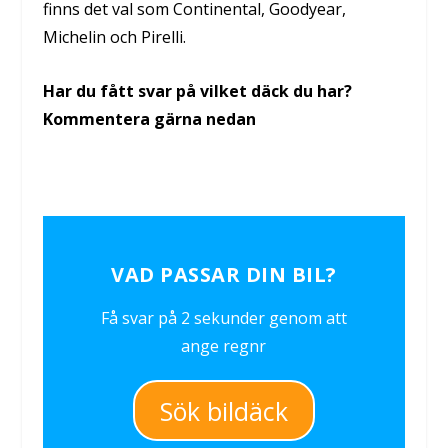
finns det val som Continental, Goodyear,
Michelin och Pirelli.
Har du fått svar på vilket däck du har?
Kommentera gärna nedan
VAD PASSAR DIN BIL?
Få svar på 2 sekunder genom att
ange regnr
Sök bildäck