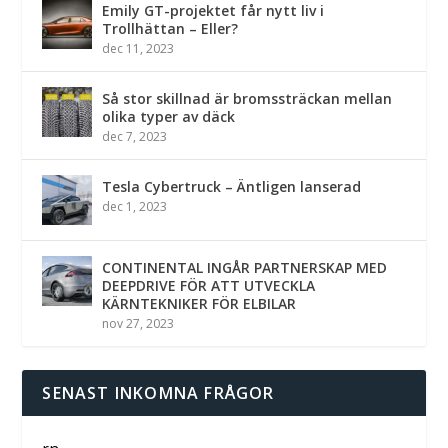
Emily GT-projektet får nytt liv i
Trollhättan – Eller?
dec 11, 2023
Så stor skillnad är bromssträckan mellan
olika typer av däck
dec 7, 2023
Tesla Cybertruck – Äntligen lanserad
dec 1, 2023
CONTINENTAL INGÅR PARTNERSKAP MED
DEEPDRIVE FÖR ATT UTVECKLA
KÄRNTEKNIKER FÖR ELBILAR
nov 27, 2023
SENAST INKOMNA FRÅGOR