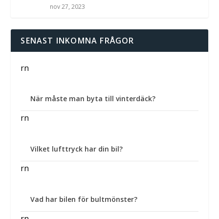
nov 27, 2023
SENAST INKOMNA FRÅGOR
rn
När måste man byta till vinterdäck?
rn
Vilket lufttryck har din bil?
rn
Vad har bilen för bultmönster?
rn