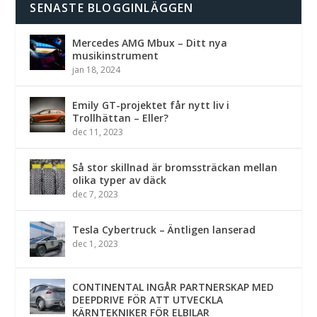
SENASTE BLOGGINLÄGGEN
Mercedes AMG Mbux – Ditt nya
musikinstrument
jan 18, 2024
Emily GT-projektet får nytt liv i
Trollhättan – Eller?
dec 11, 2023
Så stor skillnad är bromssträckan mellan
olika typer av däck
dec 7, 2023
Tesla Cybertruck – Äntligen lanserad
dec 1, 2023
CONTINENTAL INGÅR PARTNERSKAP MED
DEEPDRIVE FÖR ATT UTVECKLA
KÄRNTEKNIKER FÖR ELBILAR