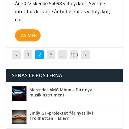
År 2022 skedde 56098 viltolyckor I Sverige
inträffar det varje år tiotusentals viltolyckor,
där...
LÄS MER
1
2
3
…
120
SENASTE POSTERNA
Mercedes AMG Mbux – Ditt nya
musikinstrument
Emily GT-projektet får nytt liv i
Trollhättan – Eller?