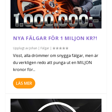
NYA FÄLGAR FÖR 1 MILJON KR?!
Upplagt av
Johan
|
Fälgar
|
Visst, alla drömmer om snygga fälgar, men är
du verkligen redo att punga ut en MILJON
kronor för...
LÄS MER