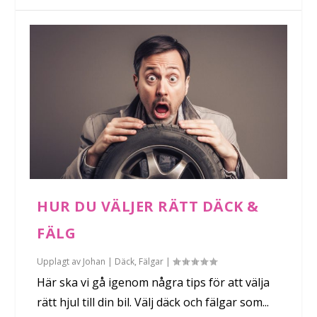
HUR DU VÄLJER RÄTT DÄCK &
FÄLG
Upplagt av
Johan
|
Däck
,
Fälgar
|
Här ska vi gå igenom några tips för att välja
rätt hjul till din bil. Välj däck och fälgar som...