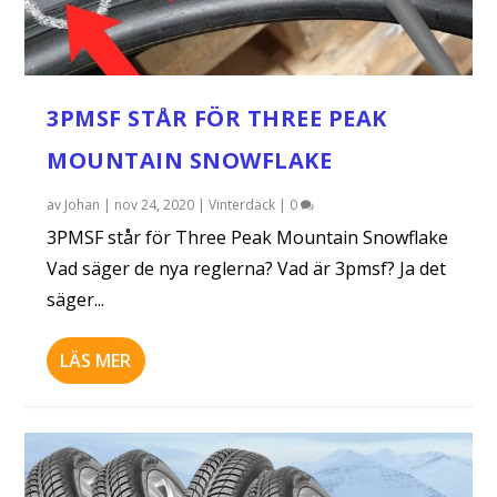
3PMSF STÅR FÖR THREE PEAK
MOUNTAIN SNOWFLAKE
av
Johan
|
nov 24, 2020
|
Vinterdäck
|
0
3PMSF står för Three Peak Mountain Snowflake
Vad säger de nya reglerna? Vad är 3pmsf? Ja det
säger...
LÄS MER