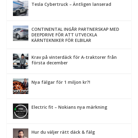
Tesla Cybertruck – Äntligen lanserad
CONTINENTAL INGÅR PARTNERSKAP MED
DEEPDRIVE FÖR ATT UTVECKLA
KÄRNTEKNIKER FÖR ELBILAR
Krav på vinterdäck för A-traktorer från
första december
Nya fälgar för 1 miljon kr?!
Electric fit – Nokians nya märkning
Hur du väljer rätt däck & fälg