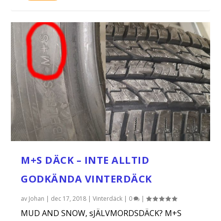
M+S DÄCK – INTE ALLTID
GODKÄNDA VINTERDÄCK
av
Johan
|
dec 17, 2018
|
Vinterdäck
|
0
|
MUD AND SNOW, sJÄLVMORDSDÄCK? M+S