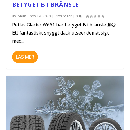
BETYGET B I BRÄNSLE
av
Johan
|
nov 19, 2020
|
Vinterdäck
|
0
|
​Petlas Glacier W661 har betyget B i bränsle ⛽😃
Ett fantastiskt snyggt däck utseendemässigt
med...
LÄS MER