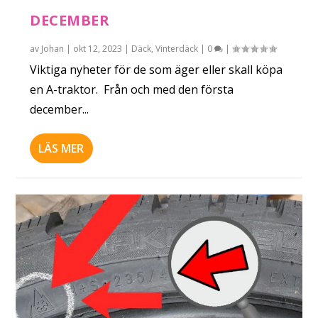
DECEMBER
av
Johan
|
okt 12, 2023
|
Däck
,
Vinterdäck
|
0
|
Viktiga nyheter för de som äger eller skall köpa
en A-traktor. Från och med den första
december...
LÄS MER