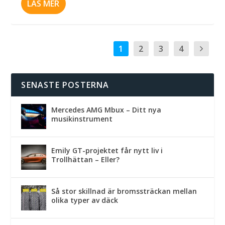
LÄS MER
1
2
3
4
SENASTE POSTERNA
Mercedes AMG Mbux – Ditt nya
musikinstrument
Emily GT-projektet får nytt liv i
Trollhättan – Eller?
Så stor skillnad är bromssträckan mellan
olika typer av däck