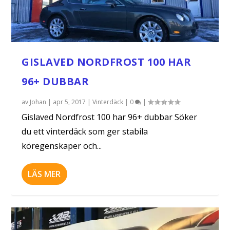
GISLAVED NORDFROST 100 HAR
96+ DUBBAR
av
Johan
|
apr 5, 2017
|
Vinterdäck
|
0
|
Gislaved Nordfrost 100 har 96+ dubbar Söker
du ett vinterdäck som ger stabila
köregenskaper och...
LÄS MER