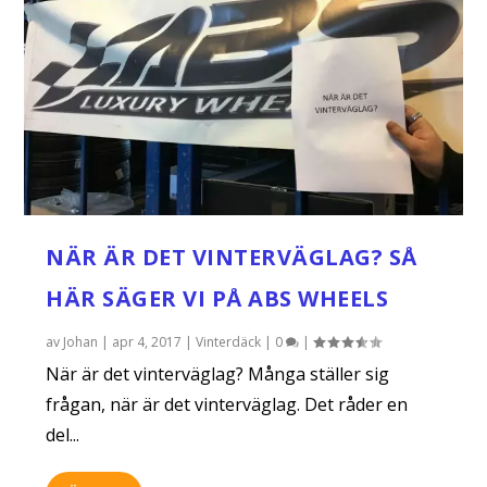
NÄR ÄR DET VINTERVÄGLAG? SÅ
HÄR SÄGER VI PÅ ABS WHEELS
av
Johan
|
apr 4, 2017
|
Vinterdäck
|
0
|
När är det vinterväglag? Många ställer sig
frågan, när är det vinterväglag. Det råder en
del...