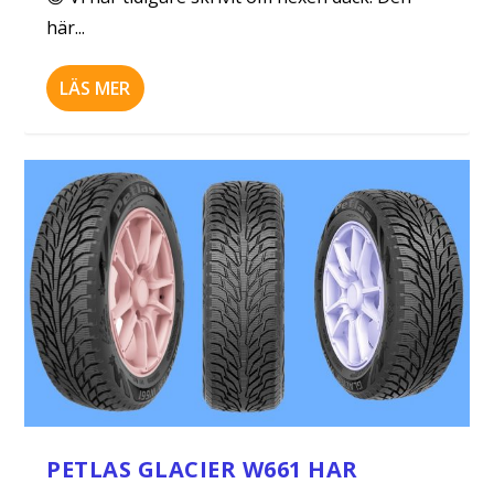
här...
LÄS MER
PETLAS GLACIER W661 HAR