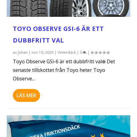
TOYO OBSERVE GSI-6 ÄR ETT
DUBBFRITT VAL
av
Johan
|
nov 19, 2020
|
Vinterdäck
|
0
|
Toyo Observe GSi-6 är ett dubbfritt val❄️ Det
senaste tillskottet från Toyo heter Toyo
Observe...
LÄS MER