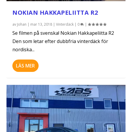
NOKIAN HAKKAPELIITTA R2
av
Johan
|
mar 13, 2018
|
Vinterdäck
|
0
|
Se filmen på svenska! Nokian Hakkapeliitta R2
Den som letar efter dubbfria vinterdäck för
nordiska...
LÄS MER