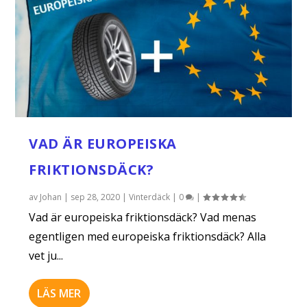
VAD ÄR EUROPEISKA
FRIKTIONSDÄCK?
av
Johan
|
sep 28, 2020
|
Vinterdäck
|
0
|
Vad är europeiska friktionsdäck? Vad menas
egentligen med europeiska friktionsdäck? Alla
vet ju...
LÄS MER