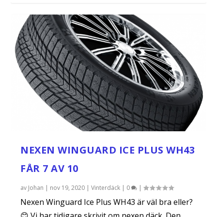
NEXEN WINGUARD ICE PLUS WH43
FÅR 7 AV 10
av
Johan
|
nov 19, 2020
|
Vinterdäck
|
0
|
Nexen Winguard Ice Plus WH43 är väl bra eller?
😊 Vi har tidigare skrivit om nexen däck. Den