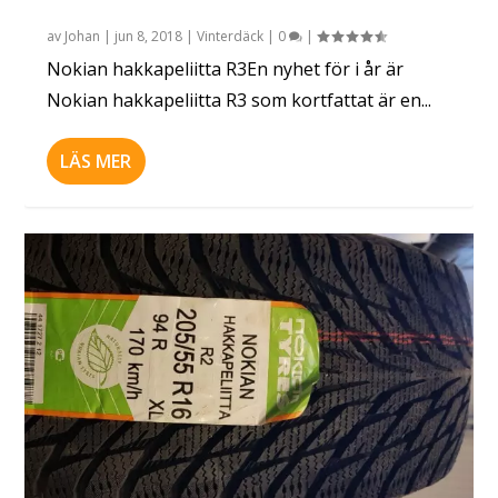
av
Johan
|
jun 8, 2018
|
Vinterdäck
|
0
|
Nokian hakkapeliitta R3En nyhet för i år är
Nokian hakkapeliitta R3 som kortfattat är en...
LÄS MER