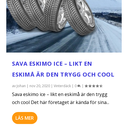
SAVA ESKIMO ICE – LIKT EN
ESKIMÅ ÄR DEN TRYGG OCH COOL
av
Johan
|
nov 20, 2020
|
Vinterdäck
|
0
|
Sava eskimo ice – likt en eskimå är den trygg
och cool Det här företaget är kända för sina...
LÄS MER