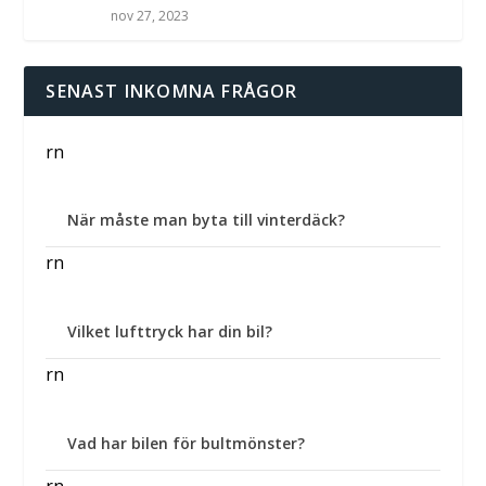
nov 27, 2023
SENAST INKOMNA FRÅGOR
rn
När måste man byta till vinterdäck?
rn
Vilket lufttryck har din bil?
rn
Vad har bilen för bultmönster?
rn