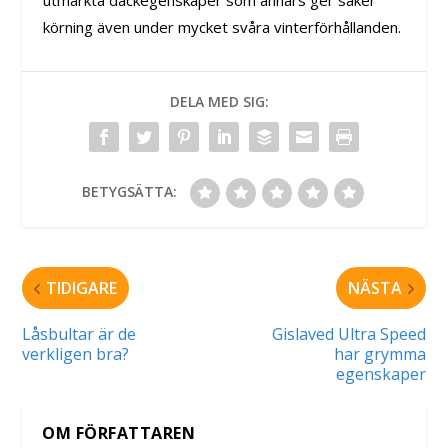
utmärkta däckegenskaper som annars ger säker
körning även under mycket svåra vinterförhållanden.
DELA MED SIG:
BETYGSÄTTA:
TIDIGARE
NÄSTA
Låsbultar är de
Gislaved Ultra Speed
verkligen bra?
har grymma
egenskaper
OM FÖRFATTAREN