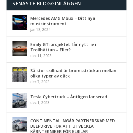
SENASTE BLOGGINLÄGGEN
Mercedes AMG Mbux – Ditt nya
musikinstrument
jan 18, 2024
Emily GT-projektet får nytt liv i
Trollhättan – Eller?
dec 11, 2023
Så stor skillnad är bromssträckan mellan
olika typer av däck
dec 7, 2023
Tesla Cybertruck – Äntligen lanserad
dec 1, 2023
CONTINENTAL INGÅR PARTNERSKAP MED
DEEPDRIVE FÖR ATT UTVECKLA
KÄRNTEKNIKER FÖR ELBILAR