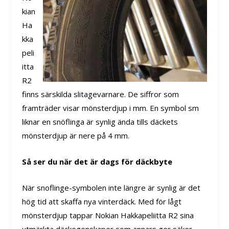
kian
Ha
kka
peli
itta
R2
finns särskilda slitagevarnare. De siffror som
framträder visar mönsterdjup i mm. En symbol sm
liknar en snöflinga är synlig ända tills däckets
mönsterdjup är nere på 4 mm.
Så ser du när det är dags för däckbyte
När snoflinge-symbolen inte längre är synlig är det
hög tid att skaffa nya vinterdäck. Med för lågt
mönsterdjup tappar Nokian Hakkapeliitta R2 sina