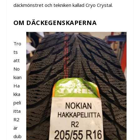
däckmönstret och tekniken kallad Cryo Crystal.
OM DÄCKEGENSKAPERNA
Tro
ts
att
No
kian
Ha
kka
peli
itta
R2
är
dub