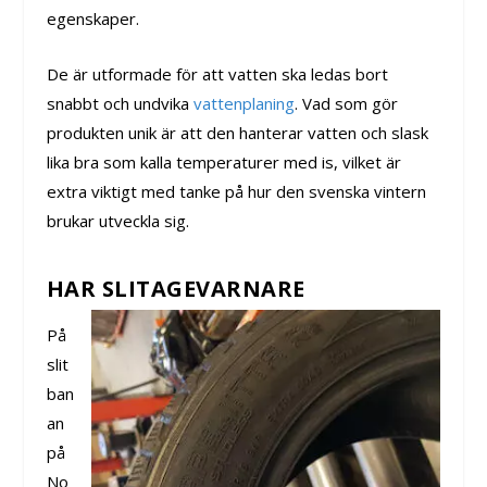
egenskaper.
De är utformade för att vatten ska ledas bort
snabbt och undvika
vattenplaning
. Vad som gör
produkten unik är att den hanterar vatten och slask
lika bra som kalla temperaturer med is, vilket är
extra viktigt med tanke på hur den svenska vintern
brukar utveckla sig.
HAR SLITAGEVARNARE
På
slit
ban
an
på
No