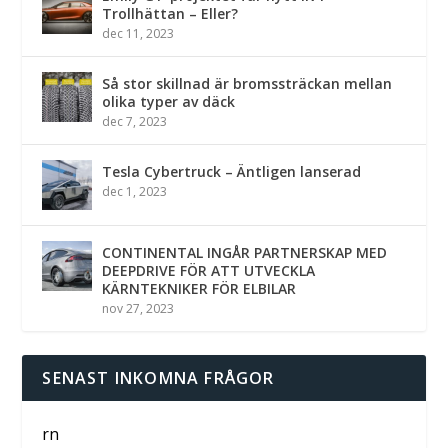
Trollhättan – Eller?
dec 11, 2023
Så stor skillnad är bromssträckan mellan
olika typer av däck
dec 7, 2023
Tesla Cybertruck – Äntligen lanserad
dec 1, 2023
CONTINENTAL INGÅR PARTNERSKAP MED
DEEPDRIVE FÖR ATT UTVECKLA
KÄRNTEKNIKER FÖR ELBILAR
nov 27, 2023
SENAST INKOMNA FRÅGOR
rn