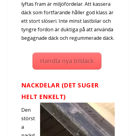
lyftas fram är miljöfördelar. Att kassera
däck som fortfarande håller god klass är
ett stort slöseri. Inte minst lastbilar och
tyngre fordon är duktiga på att använda
begagnade däck och regummerade däck.
Handla nya bildäck
NACKDELAR (DET SUGER
HELT ENKELT)
Den
störst
a
nackd