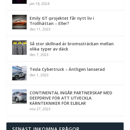
jan 18, 2024
Emily GT-projektet får nytt liv i
Trollhättan – Eller?
dec 11, 2023
Så stor skillnad är bromssträckan mellan
olika typer av däck
dec 7, 2023
Tesla Cybertruck – Äntligen lanserad
dec 1, 2023
CONTINENTAL INGÅR PARTNERSKAP MED
DEEPDRIVE FÖR ATT UTVECKLA
KÄRNTEKNIKER FÖR ELBILAR
nov 27, 2023
SENAST INKOMNA FRÅGOR