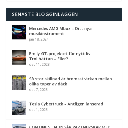
SENASTE BLOGGINLÄGGEN
Mercedes AMG Mbux – Ditt nya
musikinstrument
jan 18, 2024
Emily GT-projektet får nytt liv i
Trollhättan – Eller?
dec 11, 2023
Så stor skillnad är bromssträckan mellan
olika typer av däck
dec 7, 2023
Tesla Cybertruck – Äntligen lanserad
dec 1, 2023
CONTINENTAL INGÅR PARTNERSKAP MED