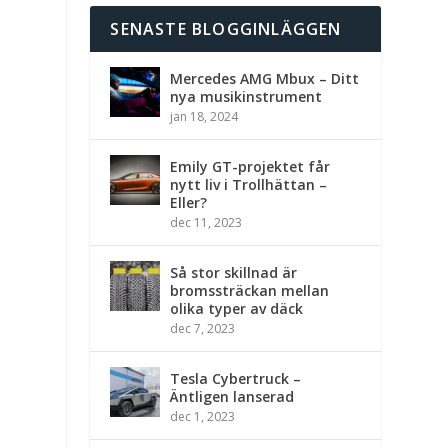
SENASTE BLOGGINLÄGGEN
Mercedes AMG Mbux – Ditt
nya musikinstrument
jan 18, 2024
Emily GT-projektet får
nytt liv i Trollhättan –
Eller?
dec 11, 2023
Så stor skillnad är
bromssträckan mellan
olika typer av däck
dec 7, 2023
Tesla Cybertruck –
Äntligen lanserad
dec 1, 2023