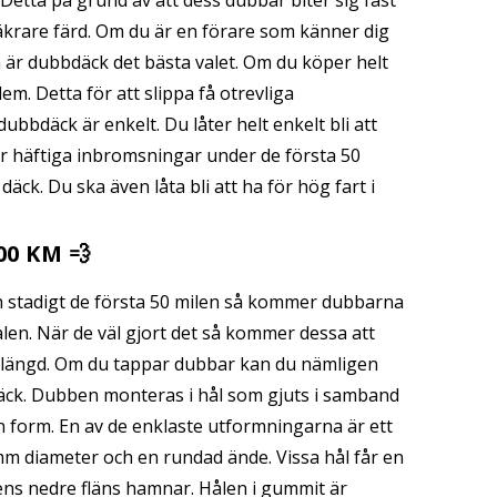
Detta på grund av att dess dubbar biter sig fast
äkrare färd. Om du är en förare som känner dig
 är dubbdäck det bästa valet. Om du köper helt
m. Detta för att slippa få otrevliga
dubbdäck är enkelt. Du låter helt enkelt bli att
er häftiga inbromsningar under de första 50
ck. Du ska även låta bli att ha för hög fart i
0 KM 💨
ch stadigt de första 50 milen så kommer dubbarna
ålen. När de väl gjort det så kommer dessa att
vslängd. Om du tappar dubbar kan du nämligen
däck. Dubben monteras i hål som gjuts i samband
n form. En av de enklaste utformningarna är ett
mm diameter och en rundad ände. Vissa hål får en
ens nedre fläns hamnar. Hålen i gummit är