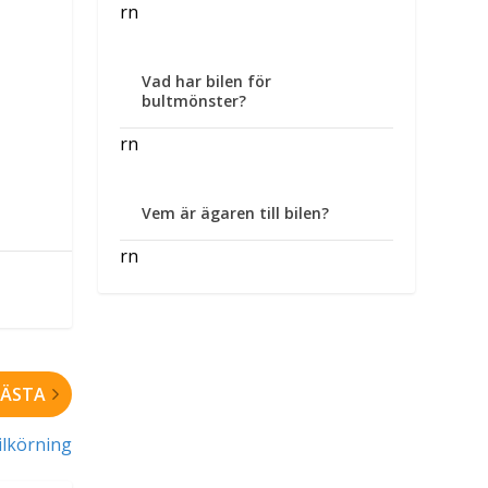
rn
Vad har bilen för
bultmönster?
rn
Vem är ägaren till bilen?
rn
ÄSTA
bilkörning