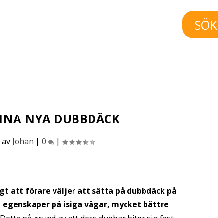
SÖK
DINA NYA DUBBDÄCK
 av
Johan
|
0
|
gt att förare väljer att sätta på dubbdäck på
da egenskaper på isiga vägar, mycket bättre