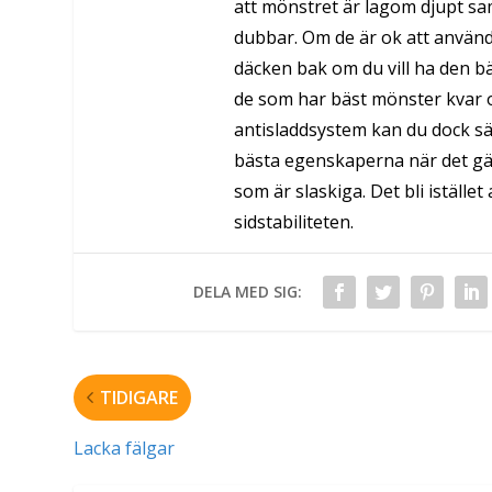
att mönstret är lagom djupt sam
dubbar. Om de är ok att använda 
däcken bak om du vill ha den bä
de som har bäst mönster kvar oc
antisladdsystem kan du dock sät
bästa egenskaperna när det gä
som är slaskiga. Det bli iställ
sidstabiliteten.
DELA MED SIG:
TIDIGARE
Lacka fälgar