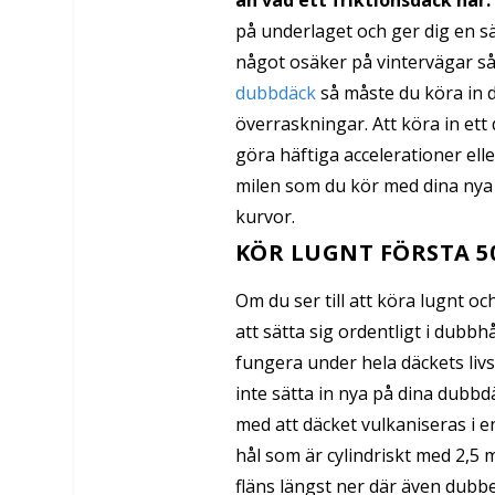
än vad ett friktionsdäck har.
på underlaget och ger dig en s
något osäker på vintervägar så
dubbdäck
så måste du köra in de
överraskningar. Att köra in ett 
göra häftiga accelerationer ell
milen som du kör med dina nya dä
kurvor.
KÖR LUGNT FÖRSTA 50
Om du ser till att köra lugnt o
att sätta sig ordentligt i dubbh
fungera under hela däckets li
inte sätta in nya på dina dubb
med att däcket vulkaniseras i e
hål som är cylindriskt med 2,5 
fläns längst ner där även dubb