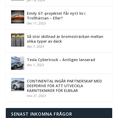
jan 18, 2024
Emily GT-projektet får nytt liv i
Trollhättan – Eller?
dec 11, 2023
Så stor skillnad är bromssträckan mellan
olika typer av däck
dec 7, 2023
Tesla Cybertruck – Äntligen lanserad
dec 1, 2023
CONTINENTAL INGÅR PARTNERSKAP MED
DEEPDRIVE FÖR ATT UTVECKLA
KÄRNTEKNIKER FÖR ELBILAR
nov 27, 2023
SENAST INKOMNA FRÅGOR