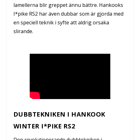
lamellerna blir greppet ännu bättre. Hankooks
I*pike RS2 har även dubbar som är gjorda med
en speciell teknik i syfte att aldrig orsaka
slirande.
DUBBTEKNIKEN I HANKOOK
WINTER I*PIKE RS2
Den revolutionerande dubbtekniken i