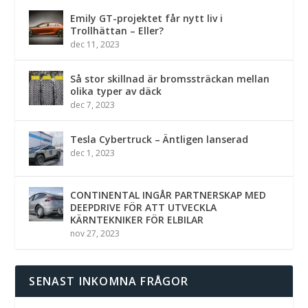
Emily GT-projektet får nytt liv i
Trollhättan – Eller?
dec 11, 2023
Så stor skillnad är bromssträckan mellan
olika typer av däck
dec 7, 2023
Tesla Cybertruck – Äntligen lanserad
dec 1, 2023
CONTINENTAL INGÅR PARTNERSKAP MED
DEEPDRIVE FÖR ATT UTVECKLA
KÄRNTEKNIKER FÖR ELBILAR
nov 27, 2023
SENAST INKOMNA FRÅGOR