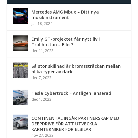
Mercedes AMG Mbux – Ditt nya
musikinstrument
jan 18, 2024
Emily GT-projektet får nytt liv i
Trollhättan – Eller?
dec 11, 2023
Så stor skillnad är bromssträckan mellan
olika typer av däck
dec 7, 2023
Tesla Cybertruck – Äntligen lanserad
dec 1, 2023
CONTINENTAL INGÅR PARTNERSKAP MED
DEEPDRIVE FÖR ATT UTVECKLA
KÄRNTEKNIKER FÖR ELBILAR
nov 27, 2023