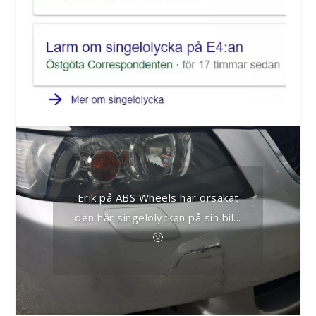
Erik på ABS Wheels har orsakat
den här singelolyckan på sin bil...
🙁