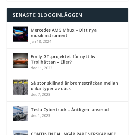
SENASTE BLOGGINLÄGGEN
Mercedes AMG Mbux – Ditt nya
musikinstrument
jan 18, 2024
Emily GT-projektet får nytt liv i
Trollhättan – Eller?
dec 11, 2023
Så stor skillnad är bromssträckan mellan
olika typer av däck
dec 7, 2023
Tesla Cybertruck – Äntligen lanserad
dec 1, 2023
CONTINENTAL INGÅR PARTNERSKAP MED