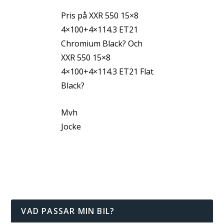
Pris på XXR 550 15×8
4×100+4×114.3 ET21
Chromium Black? Och
XXR 550 15×8
4×100+4×114.3 ET21 Flat
Black?
Mvh
Jocke
VAD PASSAR MIN BIL?