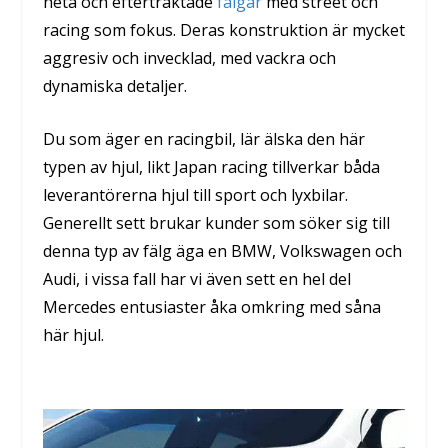
heta och eftertraktade
fälgar
med street och
racing som fokus. Deras konstruktion är mycket
aggresiv och invecklad, med vackra och
dynamiska detaljer.
Du som äger en racingbil, lär älska den här
typen av hjul, likt Japan racing tillverkar båda
leverantörerna hjul till sport och lyxbilar.
Generellt sett brukar kunder som söker sig till
denna typ av fälg äga en BMW, Volkswagen och
Audi, i vissa fall har vi även sett en hel del
Mercedes entusiaster åka omkring med såna
här hjul.