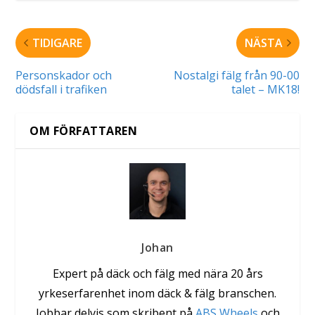
TIDIGARE
NÄSTA
Personskador och
Nostalgi fälg från 90-00
dödsfall i trafiken
talet – MK18!
OM FÖRFATTAREN
Johan
Expert på däck och fälg med nära 20 års
yrkeserfarenhet inom däck & fälg branschen.
Jobbar delvis som skribent på
ABS Wheels
och