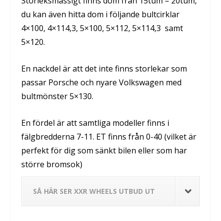
Storleksmässigt finns dom från 15tum – 20tum,
du kan även hitta dom i följande bultcirklar
4×100, 4×114,3, 5×100, 5×112, 5×114,3 samt
5×120.
En nackdel är att det inte finns storlekar som
passar Porsche och nyare Volkswagen med
bultmönster 5×130.
En fördel är att samtliga modeller finns i
fälgbredderna 7-11. ET finns från 0-40 (vilket är
perfekt för dig som sänkt bilen eller som har
större bromsok)
SÅ HÄR SER XXR WHEELS UTBUD UT