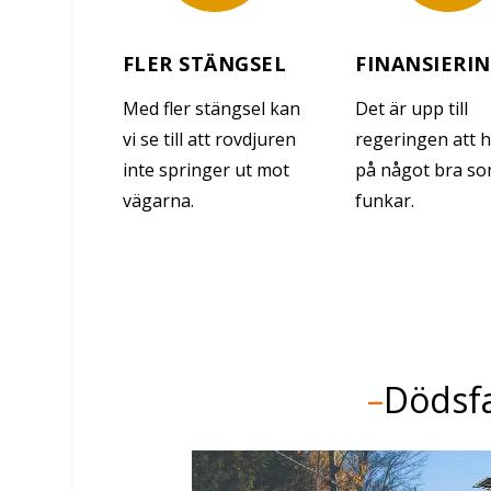
FLER STÄNGSEL
FINANSIERI
Med fler stängsel kan
Det är upp till
vi se till att rovdjuren
regeringen att h
inte springer ut mot
på något bra s
vägarna.
funkar.
–
Dödsfa