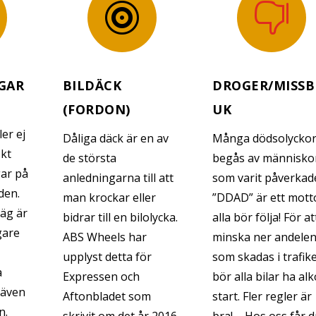


ÄGAR
BILDÄCK
DROGER/MISSB
(FORDON)
UK
ler ej
Dåliga däck är en av
Många dödsolycko
skt
de största
begås av människo
gar på
anledningarna till att
som varit påverkad
den.
man krockar eller
”DDAD” är ett mott
väg är
bidrar till en bilolycka.
alla bör följa! För at
gare
ABS Wheels har
minska ner andele
upplyst detta för
som skadas i trafik
a
Expressen och
bör alla bilar ha alk
 även
Aftonbladet som
start. Fler regler är
n.