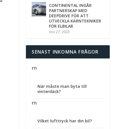
du
CONTINENTAL INGÅR
PARTNERSKAP MED
DEEPDRIVE FÖR ATT
UTVECKLA KÄRNTEKNIKER
FÖR ELBILAR
nov 27, 2023
SENAST INKOMNA FRÅGOR
rn
När måste man byta till
vinterdäck?
rn
Vilket lufttryck har din bil?