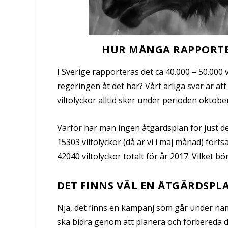
HUR MÅNGA RAPPORTER
I Sverige rapporteras det ca 40.000 – 50.000 v
regeringen åt det här? Vårt ärliga svar är att
viltolyckor alltid sker under perioden oktob
Varför har man ingen åtgärdsplan för just de
15303 viltolyckor (då är vi i maj månad) fort
42040 viltolyckor totalt för år 2017. Vilket b
DET FINNS VÄL EN ÅTGÄRDSPL
Nja, det finns en kampanj som går under nam
ska bidra genom att planera och förbereda di