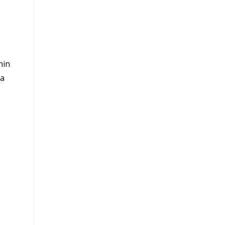
nin
ra