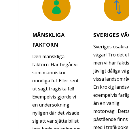

*
MÄNSKLIGA
SVERIGES V
FAKTORN
Sveriges osäkra
vägar! Tro det el
Den mänskliga
men vi har fakti
faktorn: Här begår vi
jävligt dåliga vä
som människor
vissa landsområ
onödiga fel. Eller rent
En krokig lands
ut sagt tragiska fel!
exempelvis farli
Exempelvis gjorde vi
än en vanlig
en undersökning
motorväg . Dett
nyligen där det visade
påstående finns
sig att var sjätte bilist
med i trafikboke