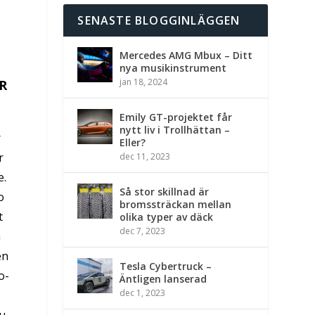
SENASTE BLOGGINLÄGGEN
Mercedes AMG Mbux – Ditt
nya musikinstrument
jan 18, 2024
R
Emily GT-projektet får
nytt liv i Trollhättan –
r
Eller?
r
dec 11, 2023
e.
Så stor skillnad är
o
bromssträckan mellan
t
olika typer av däck
dec 7, 2023
n
en
Tesla Cybertruck –
o-
Äntligen lanserad
dec 1, 2023