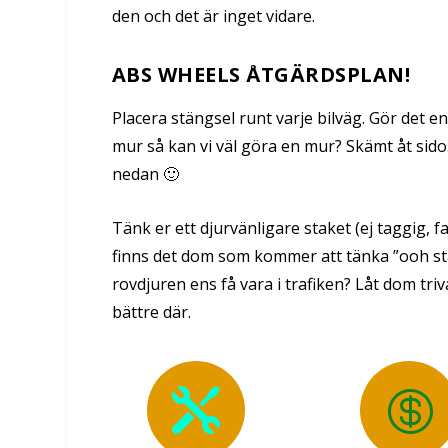
den och det är inget vidare.
ABS WHEELS ÅTGÄRDSPLAN!
Placera stängsel runt varje bilväg. Gör det e
mur så kan vi väl göra en mur? Skämt åt sido
nedan 🙂
Tänk er ett djurvänligare staket (ej taggig, fa
finns det dom som kommer att tänka ”ooh stac
rovdjuren ens få vara i trafiken? Låt dom tr
bättre där.

