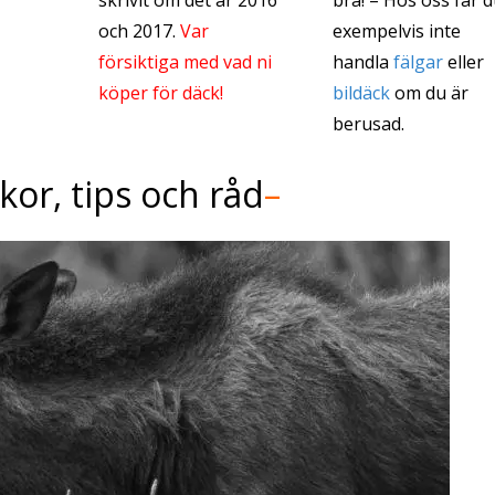
skrivit om det år 2016
bra! – Hos oss får 
och 2017.
Var
exempelvis inte
försiktiga med vad ni
handla
fälgar
eller
köper för däck!
bildäck
om du är
berusad.
ckor, tips och råd
–