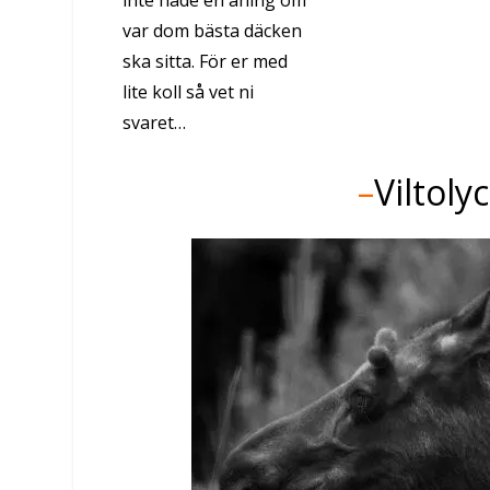
inte hade en aning om
var dom bästa däcken
ska sitta. För er med
lite koll så vet ni
svaret…
–
Viltoly