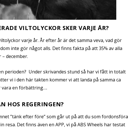
ADE VILTOLYCKOR SKER VARJE ÅR?
iltolyckor varje år. År efter år är det samma veva, vad gör
 dom inte gör något alls. Det finns fakta på att 35% av alla
er – december.
n perioden? Under skrivandes stund så har vi fått in totalt
sätter vi i den här takten kommer vi att landa på samma ca
ör vara en förbättring….
AN HOS REGERINGEN?
net ”tänk efter före” som går ut på att du som fordonsför
n resa. Det finns även en APP, vi på ABS Wheels har testat