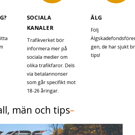
NG?
SOCIALA
ÄLG
KANALER
Följ
itta
Älgskadefondsföre
Trafikverket bör
om
gen, de har sjukt b
informera mer på
tips!
sociala medier om
olika trafikfaror. Dels
via betalannonser
som går specifikt mot
18-26 åringar.
ll, män och tips
–