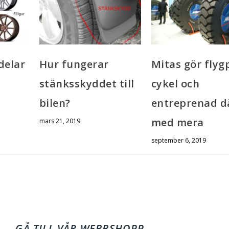
delar
Hur fungerar
Mitas gör flyg
r
stänksskyddet till
cykel och
bilen?
entreprenad d
med mera
mars 21, 2019
september 6, 2019
GÅ TILL VÅR WEBBSHOPP