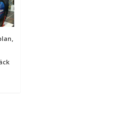
plan,
äck