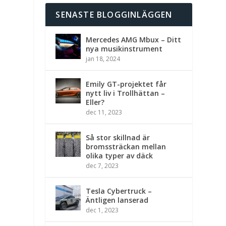
SENASTE BLOGGINLÄGGEN
Mercedes AMG Mbux – Ditt
nya musikinstrument
jan 18, 2024
Emily GT-projektet får
nytt liv i Trollhättan –
Eller?
dec 11, 2023
Så stor skillnad är
bromssträckan mellan
olika typer av däck
dec 7, 2023
Tesla Cybertruck –
Äntligen lanserad
dec 1, 2023