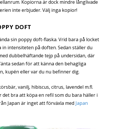
llanrum. Kopiorna är dock mindre långlivade
rien inte erbjuder. Välj inga kopior!
OPPY DOFT
ända sin poppy doft-flaska. Vrid bara på locket
la in intensiteten på doften. Sedan ställer du
ed dubbelhäftande tejp på undersidan, där
 Vänta sedan för att känna den behagliga
en, kupén eller var du nu befinner dig.
örsbär, vanilj, hibiscus, citrus, lavendel m.fl.
det bra att köpa en refil som du bara häller i
rån Japan är inget att förväxla med
Japan