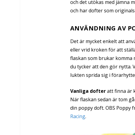
och det utökas med jämna me
och har dofter som originalse
ANVÄNDNING AV P
Det är mycket enkelt att anv
eller vrid kroken för att stäl
flaskan som brukar komma m
du tycker att den gör nytta.
lukten sprida sig i förarhytt
Vanliga dofter
att finna är k
När flaskan sedan är tom går 
din poppy doft. OBS Poppy f
Racing
.