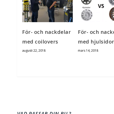
För- och nackdelar
För- och nack
med coilovers
med hjulsido
augusti 22, 2018
mars 14, 2018
VAD PASSAR DIN BIL?