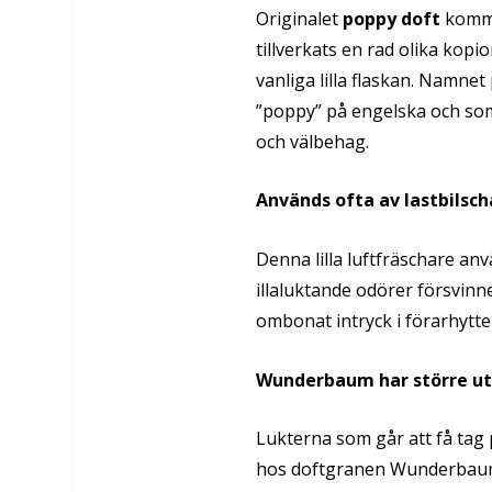
Originalet
poppy doft
komme
tillverkats en rad olika kopi
vanliga lilla flaskan. Namne
”poppy” på engelska och som
och välbehag.
Används ofta av lastbilsch
Denna lilla luftfräschare anv
illaluktande odörer försvinne
ombonat intryck i förarhytte
Wunderbaum har större u
Lukterna som går att få tag 
hos doftgranen Wunderbaum. 