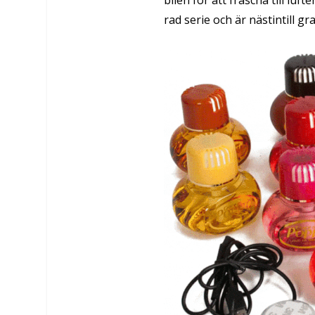
bilen för att fräscha till luf
rad serie och är nästintill gra