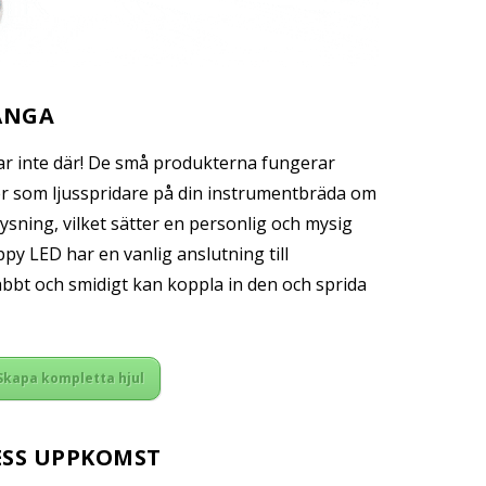
ÅNGA
tar inte där! De små produkterna fungerar
er som ljusspridare på din instrumentbräda om
sning, vilket sätter en personlig och mysig
py LED har en vanlig anslutning till
abbt och smidigt kan koppla in den och sprida
Skapa kompletta hjul
ESS UPPKOMST