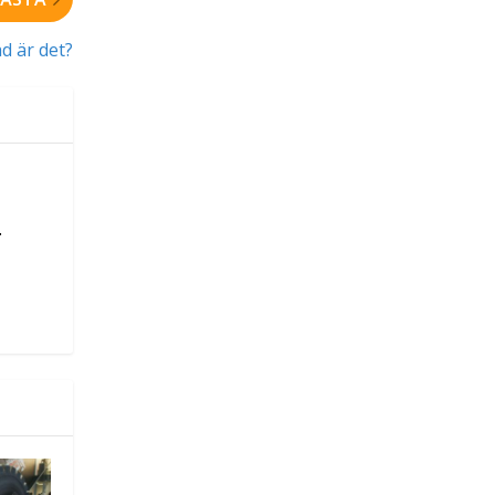
d är det?
.