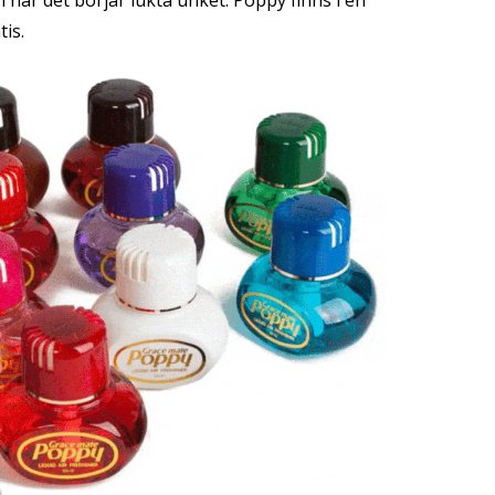
ten när det börjar lukta unket. Poppy finns i en
tis.