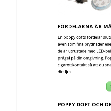
FÖRDELARNA ÄR M
En poppy dofts fördelar slu
även som fina prydnader ell
de är utrustade med LED-bely
prägel på din omgivning. Pop
cigarettkontakt så att du sn
ditt ljus.
POPPY DOFT OCH D