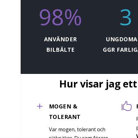
98
%
3
ANVÄNDER
UNGDOMAR
BILBÄLTE
GGR FARLI
Hur visar jag ett
L

MOGEN &
TOLERANT
Var mogen, tolerant och
självsäker. Du som förare