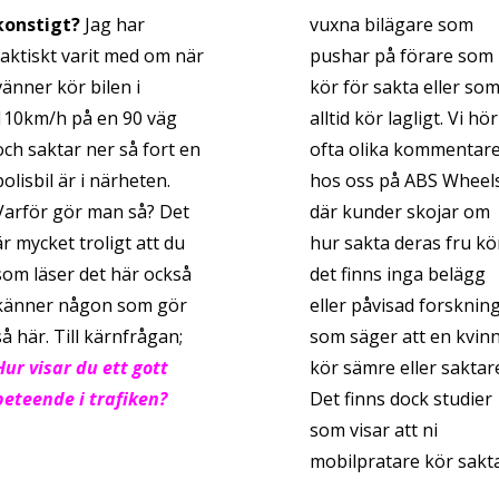
konstigt?
Jag har
vuxna bilägare som
faktiskt varit med om när
pushar på förare som
vänner kör bilen i
kör för sakta eller so
110km/h på en 90 väg
alltid kör lagligt. Vi hör
och saktar ner så fort en
ofta olika kommentar
polisbil är i närheten.
hos oss på ABS Wheel
Varför gör man så? Det
där kunder skojar om
är mycket troligt att du
hur sakta deras fru kö
som läser det här också
det finns inga belägg
känner någon som gör
eller påvisad forsknin
så här. Till kärnfrågan;
som säger att en kvin
Hur visar du ett gott
kör sämre eller saktar
beteende i trafiken?
Det finns dock studier
som visar att ni
mobilpratare kör sakta