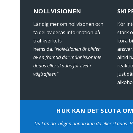
NOLLVISIONEN
SKI
Lär dig mer om nollvisonen och
Kör in
ta del av deras information på
stark ö
trafikverkets
köra bi
hemsida.
”Nollvisionen är bilden
ansvar
av en framtid där människor inte
alltid 
dödas eller skadas för livet i
reakti
vägtrafiken”
just dä
alkoho
HUR KAN DET SLUTA OM 
Du kan dö, någon annan kan dö eller skadas. Hur