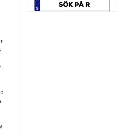
m
er
s
r,
g
na
e.
!