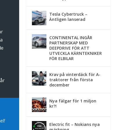
Tesla Cybertruck –
Äntligen lanserad
ar
CONTINENTAL INGÅR
na
PARTNERSKAP MED
de
DEEPDRIVE FÖR ATT
UTVECKLA KÄRNTEKNIKER
FÖR ELBILAR
Krav på vinterdäck för A-
traktorer från första
tår
december
Nya fälgar för 1 miljon
kr?!
el!
Electric fit – Nokians nya
märkning