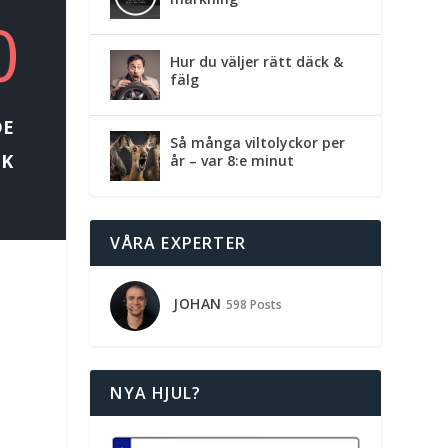
0
Hur du väljer rätt däck &
fälg
DE
Så många viltolyckor per
IK
år – var 8:e minut
VÅRA EXPERTER
JOHAN
598 Posts
NYA HJUL?