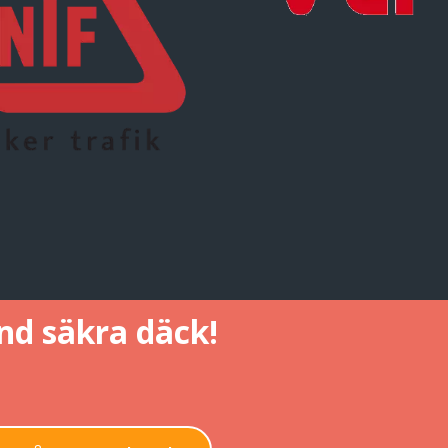
d säkra däck!