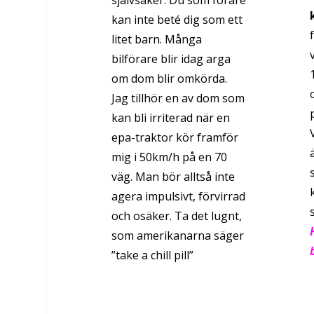
kan inte beté dig som ett
litet barn. Många
bilförare blir idag arga
om dom blir omkörda.
Jag tillhör en av dom som
kan bli irriterad när en
epa-traktor kör framför
mig i 50km/h på en 70
väg. Man bör alltså inte
agera impulsivt, förvirrad
och osäker. Ta det lugnt,
som amerikanarna säger
”take a chill pill”