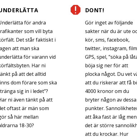

UNDERLÄTTA
DONT!
Underlätta för andra
Gör inget av följande
trafikanter som vill byta
sakter när du är ute o
körfält. Det står faktiskt i
kör, sms, facebook,
lagen att man ska
twitter, instagram, film
underlätta för varann vid
GPS, spel, ”söka på låta
körfältsbyten. Har ni
böja sig ner för att
tänkt på att det alltid
plocka något. Du vet v
finns dom förare som ska
att du riskerar att få b
”tränga sig in i ledet”?
4000 kronor om du
Har ni även tänkt på att
bryter någon av dessa
det oftast är män som
punkter. Sannolikhete
gör så här mellan
att åka fast är låg men
åldrarna 18-30?
det är större sannolik
att du krockar. Hur