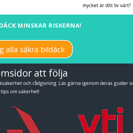
mycket är ditt liv värt?
DÄCK MINSKAR RISKERNA!
g alla säkra bildäck
msidor att följa
fiksäkerhet och rådgivning. Läs gärna igenom deras guider o
tips om säkerhet!