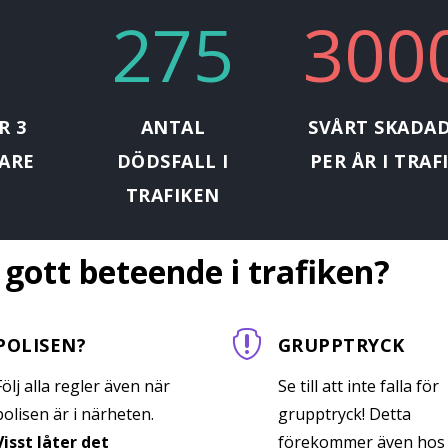
275
300
 3
ANTAL
SVÅRT SKADA
GARE
DÖDSFALL I
PER ÅR I TRAF
TRAFIKEN
 gott beteende i trafiken?

POLISEN?
GRUPPTRYCK
Följ alla regler även när
Se till att inte falla för
polisen är i närheten.
grupptryck! Detta
Visst låter det
förekommer även hos