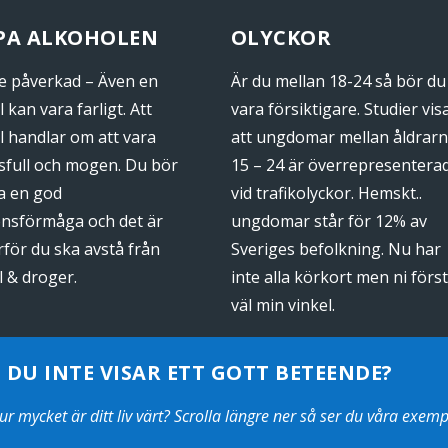
PPA ALKOHOLEN
OLYCKOR
te påverkad – Även en
Är du mellan 18-24 så bör du
l kan vara farligt. Att
vara försiktigare. Studier vis
l handlar om att vara
att ungdomar mellan åldrar
sfull och mogen. Du bör
15 – 24 är överrepresentera
ha en god
vid trafikolyckor. Hemskt..
onsförmåga och det är
ungdomar står för 12% av
rför du ska avstå från
Sveriges befolkning. Nu har
l & droger.
inte alla körkort men ni förs
väl min vinkel.
DU INTE VISAR ETT GOTT BETEENDE?
 mycket är ditt liv värt? Scrolla längre ner så ser du våra exemp