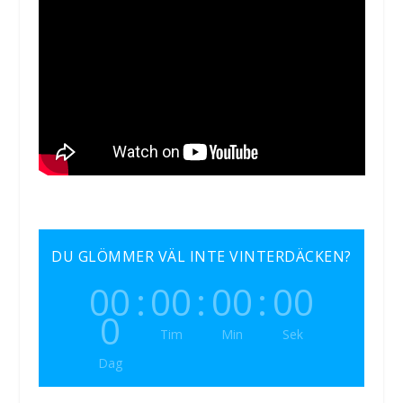
DU GLÖMMER VÄL INTE VINTERDÄCKEN?
00
:
00
:
00
:
00
0
Tim
Min
Sek
Dag