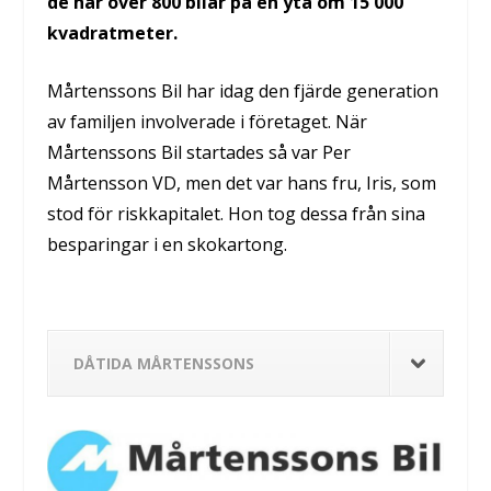
de har över 800 bilar på en yta om 15 000
kvadratmeter.
Mårtenssons Bil har idag den fjärde generation
av familjen involverade i företaget. När
Mårtenssons Bil startades så var Per
Mårtensson VD, men det var hans fru, Iris, som
stod för riskkapitalet. Hon tog dessa från sina
besparingar i en skokartong.
DÅTIDA MÅRTENSSONS