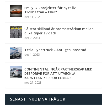
Emily GT-projektet får nytt liv i
Trollhättan – Eller?
dec 11, 2023
Så stor skillnad är bromssträckan mellan
olika typer av däck
dec 7, 2023
Tesla Cybertruck – Äntligen lanserad
dec 1, 2023
CONTINENTAL INGÅR PARTNERSKAP MED
DEEPDRIVE FÖR ATT UTVECKLA
KÄRNTEKNIKER FÖR ELBILAR
nov 27, 2023
SENAST INKOMNA FRÅGOR