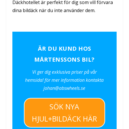
Däckhotellet är perfekt för dig som vill förvara
dina bildäck när du inte använder dem.
ÄR DU KUND HOS
MÅRTENSSONS BIL?
Vi ger dig exklusiva priser på vår
hemsida! för mer information kontakta
johan@abswheels.se
SÖK NYA
HJUL+BILDÄCK HÄR