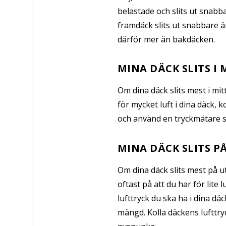
belastade och slits ut snabb
framdäck slits ut snabbare ä
därför mer än bakdäcken.
MINA DÄCK SLITS I 
Om dina däck slits mest i mi
för mycket luft i dina däck, k
och använd en tryckmätare så
MINA DÄCK SLITS P
Om dina däck slits mest på u
oftast på att du har för lite l
lufttryck du ska ha i dina dä
mängd. Kolla däckens lufttr