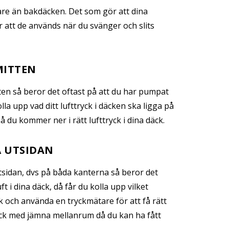
are än bakdäcken. Det som gör att dina
r att de används när du svänger och slits
MITTEN
tten så beror det oftast på att du har pumpat
olla upp vad ditt lufttryck i däcken ska ligga på
 du kommer ner i rätt lufttryck i dina däck.
Å UTSIDAN
tsidan, dvs på båda kanterna så beror det
uft i dina däck, då får du kolla upp vilket
ck och använda en tryckmätare för att få rätt
yck med jämna mellanrum då du kan ha fått