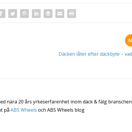
N
Däcken låter efter däckbyte – vad
med nära 20 års yrkeserfarenhet inom däck & fälg branschen
nt på
ABS Wheels
och ABS Wheels blog