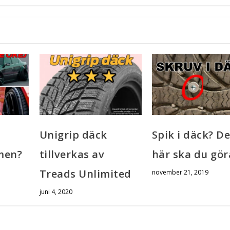
å
Unigrip däck
Spik i däck? De
men?
tillverkas av
här ska du gör
Treads Unlimited
november 21, 2019
juni 4, 2020