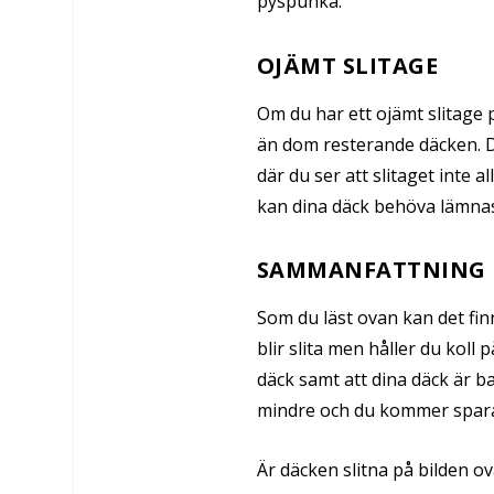
pyspunka.
OJÄMT SLITAGE
Om du har ett ojämt slitage p
än dom resterande däcken. Dä
där du ser att slitaget inte 
kan dina däck behöva lämnas
SAMMANFATTNING
Som du läst ovan kan det fin
blir slita men håller du koll 
däck samt att dina däck är b
mindre och du kommer spara 
Är däcken slitna på bilden ova